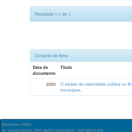
Resultado 1-1 de 1.
Conjunto de itens:
Data do
Título
documento
2020
O estado de calamidade pública no Bra
municípios.
Bibliotecas UNISC
Av. Independência, 2293, Bairro Universitário - CEP 96815-900