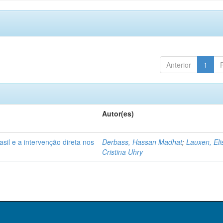
Anterior
1
Autor(es)
sil e a intervenção direta nos
Derbass, Hassan Madhat
;
Lauxen, Eli
Cristina Uhry