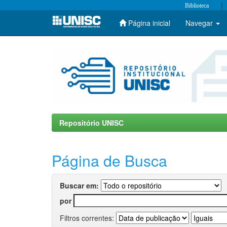
|
Biblioteca
Página inicial
Navegar
Skip
navigation
Repositório UNISC
Página de Busca
Buscar em:
por
Filtros correntes: