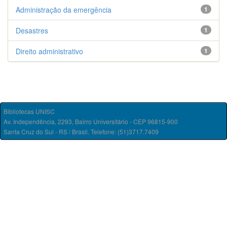
Administração da emergência
1
Desastres
1
Direito administrativo
1
Bibliotecas UNISC
Av. Independência, 2293, Bairro Universitário - CEP 96815-900
Santa Cruz do Sul - RS / Brasil. Telefone: (51)3717.7409