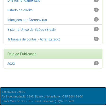
Direitos fundamentais
1
Estado de direito
1
Infecções por Coronavirus
1
Sistema Único de Saúde (Brasil)
1
Tribunais de contas - Acre (Estado)
1
Data de Publicação
2023
1
Bibliotecas UNISC
Av. Independência, 2293, Bairro Universitário - CEP 96815-900
Santa Cruz do Sul - RS / Brasil. Telefone: (51)3717.7409