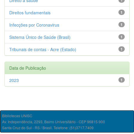
Direito à saúde
1
Direitos fundamentais
1
Infecções por Coronavirus
1
Sistema Único de Saúde (Brasil)
1
Tribunais de contas - Acre (Estado)
1
Data de Publicação
2023
1
Bibliotecas UNISC
Av. Independência, 2293, Bairro Universitário - CEP 96815-900
Santa Cruz do Sul - RS / Brasil. Telefone: (51)3717.7409