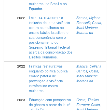
mulheres, no Brasil e no
Equador.
2022
Lei n. 14.164/2021 : a
Santos, Mylena
inclusão do tema violência
Francielli
;
Costa,
contra as mulheres no
Marli Marlene
ensino básico brasileiro e
Moraes da
sua consonância com o
posicionamento do
Supremo Tribunal Federal
acerca da consolidação dos
Direitos Humanos.
2022
Práticas restaurativas
Mânica, Celiena
enquanto política pública
Santos
;
Costa,
emancipatória de
Marli Marlene
prevenção à violência
Moraes da
intrafamiliar contra
mulheres.
2023
Educação com perspectiva
Costa, Thalles
de gênero a partir da lei nº
Ferreira
;
Costa,
14.164/21 :
Marli Marlene