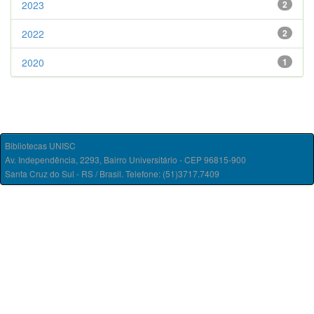
2023
2
2022
2
2020
1
Bibliotecas UNISC
Av. Independência, 2293, Bairro Universitário - CEP 96815-900
Santa Cruz do Sul - RS / Brasil. Telefone: (51)3717.7409