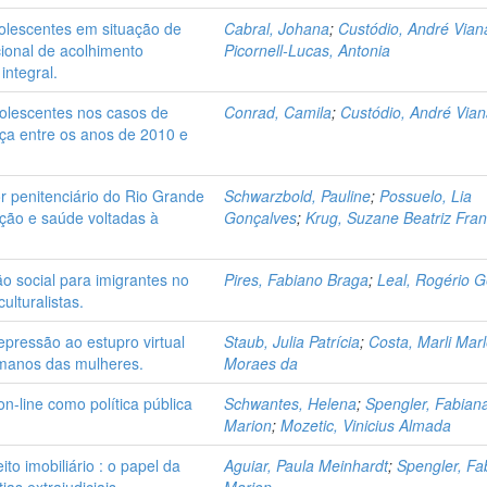
dolescentes em situação de
Cabral, Johana
;
Custódio, André Vian
acional de acolhimento
Picornell-Lucas, Antonia
integral.
dolescentes nos casos de
Conrad, Camila
;
Custódio, André Via
tiça entre os anos de 2010 e
r penitenciário do Rio Grande
Schwarzbold, Pauline
;
Possuelo, Lia
ação e saúde voltadas à
Gonçalves
;
Krug, Suzane Beatriz Fran
são social para imigrantes no
Pires, Fabiano Braga
;
Leal, Rogério G
ulturalistas.
epressão ao estupro virtual
Staub, Julia Patrícia
;
Costa, Marli Mar
umanos das mulheres.
Moraes da
n-line como política pública
Schwantes, Helena
;
Spengler, Fabian
Marion
;
Mozetic, Vinicius Almada
ito imobiliário : o papel da
Aguiar, Paula Meinhardt
;
Spengler, Fa