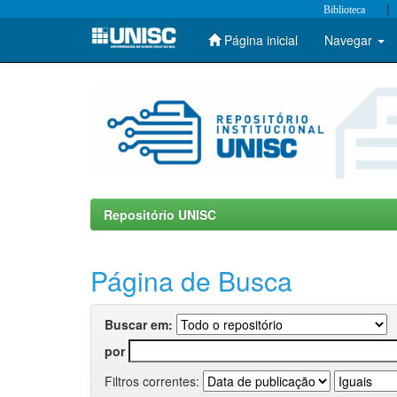
|
Biblioteca
Página inicial
Navegar
Skip
navigation
Repositório UNISC
Página de Busca
Buscar em:
por
Filtros correntes: