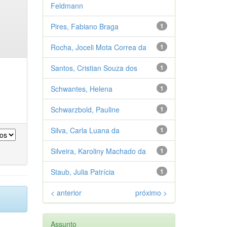
Feldmann
Pires, Fabiano Braga
1
Rocha, Joceli Mota Correa da
1
Santos, Cristian Souza dos
1
Schwantes, Helena
1
Schwarzbold, Pauline
1
Silva, Carla Luana da
1
Silveira, Karoliny Machado da
1
Staub, Julia Patrícia
1
< anterior
próximo >
Assunto