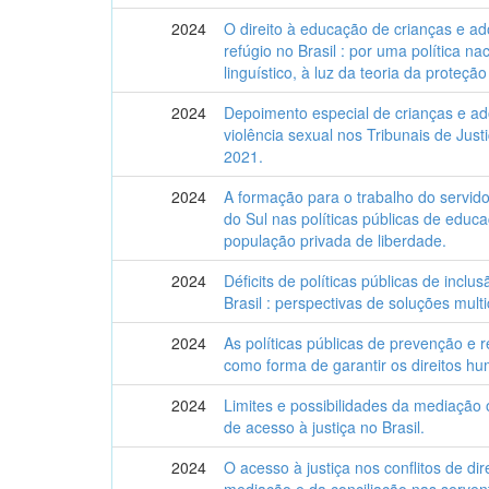
2024
O direito à educação de crianças e a
refúgio no Brasil : por uma política n
linguístico, à luz da teoria da proteção 
2024
Depoimento especial de crianças e a
violência sexual nos Tribunais de Jus
2021.
2024
A formação para o trabalho do servido
do Sul nas políticas públicas de educ
população privada de liberdade.
2024
Déficits de políticas públicas de inclu
Brasil : perspectivas de soluções multic
2024
As políticas públicas de prevenção e r
como forma de garantir os direitos h
2024
Limites e possibilidades da mediação o
de acesso à justiça no Brasil.
2024
O acesso à justiça nos conflitos de dire