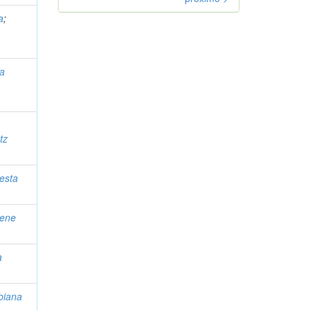
a
;
na
tz
esta
lene
a
biana