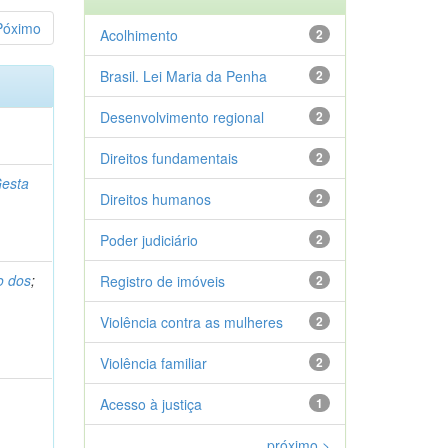
Póximo
Acolhimento
2
Brasil. Lei Maria da Penha
2
Desenvolvimento regional
2
Direitos fundamentais
2
Gesta
Direitos humanos
2
Poder judiciário
2
o dos
;
Registro de imóveis
2
Violência contra as mulheres
2
Violência familiar
2
Acesso à justiça
1
próximo >