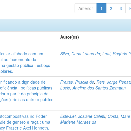
Anterior
1
2
3
Autor(es)
icular alinhado com um
Silva, Carla Luana da
;
Leal, Rogério 
al ao incremento da
 na gestão pública : esboço
olares.
gnificando a dignidade de
Freitas, Priscila de
;
Reis, Jorge Renat
iciência : políticas públicas
Lucio, Aneline dos Santos Ziemann
or a partir do princípio da
ões jurídicas entre o público
 autocompositivas no Poder
Estivalet, Josiane Caleffi
;
Costa, Marli
idade de gênero e raça : uma
Marlene Moraes da
ncy Fraser e Axel Honneth.