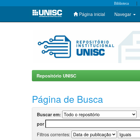
|
Biblioteca
Página inicial
Navegar
Skip
navigation
Repositório UNISC
Página de Busca
Buscar em:
por
Filtros correntes: