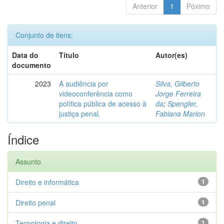
Anterior
1
Póximo
Conjunto de itens:
Data do
Título
Autor(es)
documento
2023
A audiência por
Silva, Gilberto
videoconferência como
Jorge Ferreira
política pública de acesso à
da
;
Spengler,
justiça penal.
Fabiana Marion
Índice
Assunto
Direito e informática
1
Direito penal
1
Tecnologia e direito
1