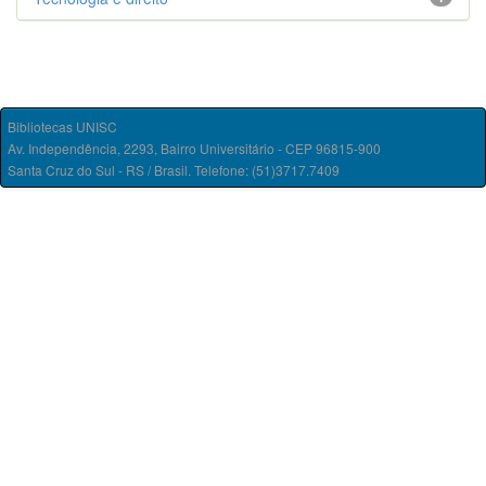
Bibliotecas UNISC
Av. Independência, 2293, Bairro Universitário - CEP 96815-900
Santa Cruz do Sul - RS / Brasil. Telefone: (51)3717.7409