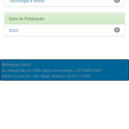
Tecnologia e direito
1
Data de Publicação
2023
1
Bibliotecas UNISC
Av. Independência, 2293, Bairro Universitário - CEP 96815-900
Santa Cruz do Sul - RS / Brasil. Telefone: (51)3717.7409