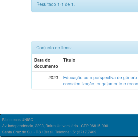
Resultado 1-1 de 1.
Conjunto de itens:
Data do
Título
documento
2023
Educação com perspectiva de gênero a 
conscientização, engajamento e reco
Bibliotecas UNISC
Av. Independência, 2293, Bairro Universitário - CEP 96815-900
Santa Cruz do Sul - RS / Brasil. Telefone: (51)3717.7409