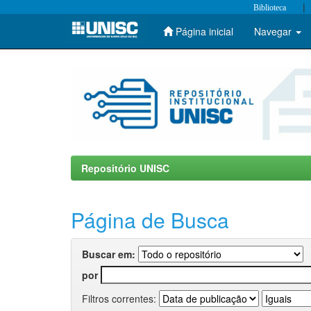
|
Biblioteca
Página inicial
Navegar
Skip
navigation
Repositório UNISC
Página de Busca
Buscar em:
por
Filtros correntes: