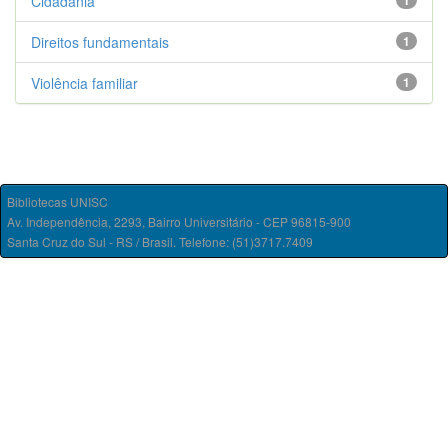
Cidadania
1
Direitos fundamentais
1
Violência familiar
1
Bibliotecas UNISC
Av. Independência, 2293, Bairro Universitário - CEP 96815-900
Santa Cruz do Sul - RS / Brasil. Telefone: (51)3717.7409