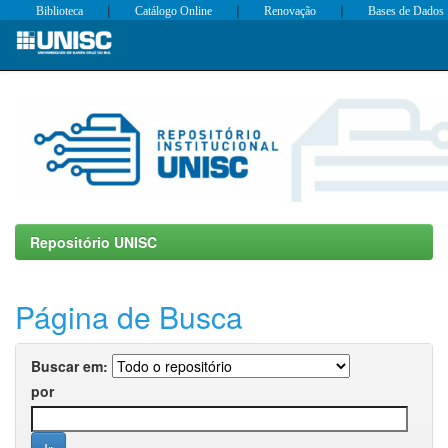
|
|
|
Biblioteca
Catálogo Online
Renovação
Bases de Dados
Skip
navigation
Repositório UNISC
Página de Busca
Buscar em:
por