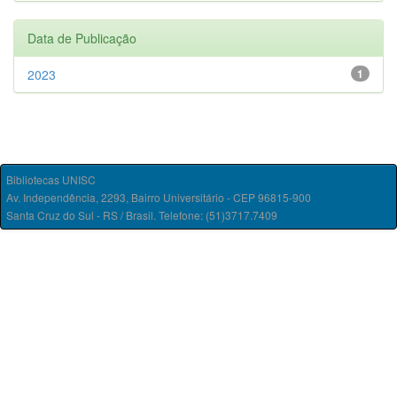
Data de Publicação
2023
1
Bibliotecas UNISC
Av. Independência, 2293, Bairro Universitário - CEP 96815-900
Santa Cruz do Sul - RS / Brasil. Telefone: (51)3717.7409