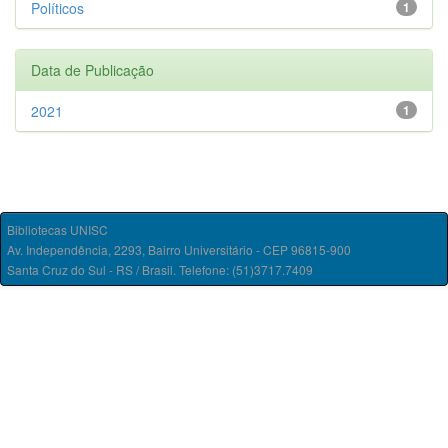
Políticos
1
Data de Publicação
2021
1
Bibliotecas UNISC
Av. Independência, 2293, Bairro Universitário - CEP 96815-900
Santa Cruz do Sul - RS / Brasil. Telefone: (51)3717.7409