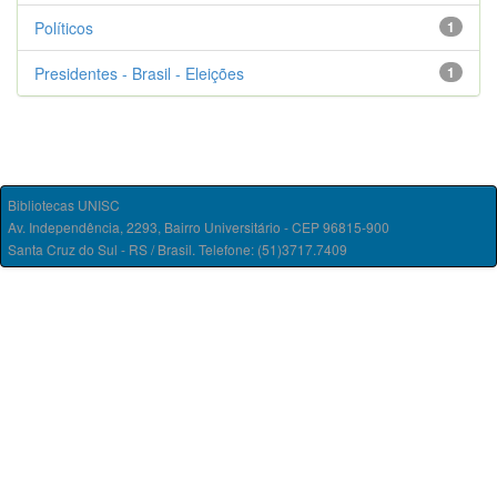
Políticos
1
Presidentes - Brasil - Eleições
1
Bibliotecas UNISC
Av. Independência, 2293, Bairro Universitário - CEP 96815-900
Santa Cruz do Sul - RS / Brasil. Telefone: (51)3717.7409