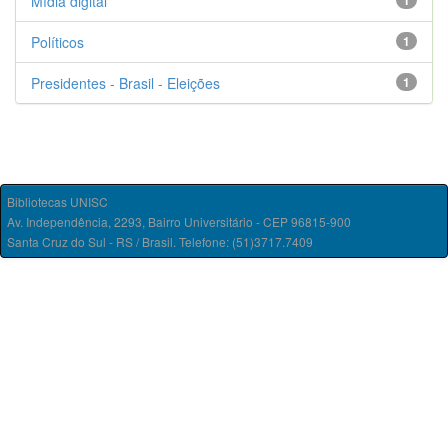
Mídia digital
1
Políticos
1
Presidentes - Brasil - Eleições
1
Bibliotecas UNISC
Av. Independência, 2293, Bairro Universitário - CEP 96815-900
Santa Cruz do Sul - RS / Brasil. Telefone: (51)3717.7409