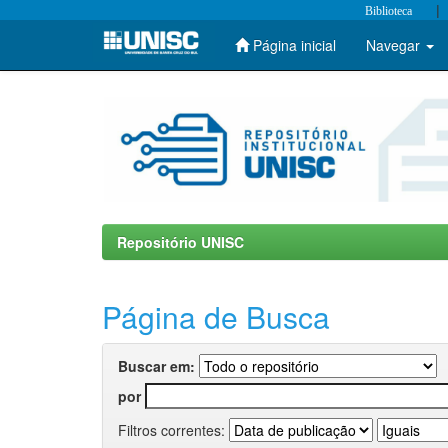
|
Biblioteca
Página inicial
Navegar
Skip
navigation
Repositório UNISC
Página de Busca
Buscar em:
por
Filtros correntes: