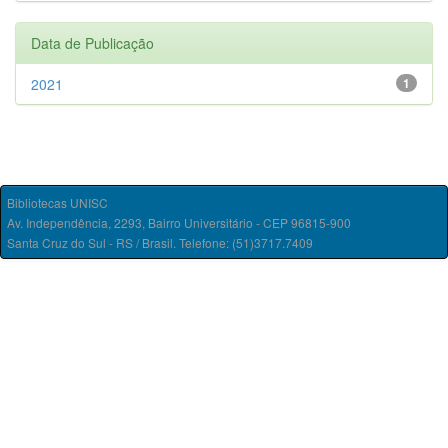
Data de Publicação
2021
1
Bibliotecas UNISC
Av. Independência, 2293, Bairro Universitário - CEP 96815-900
Santa Cruz do Sul - RS / Brasil. Telefone: (51)3717.7409