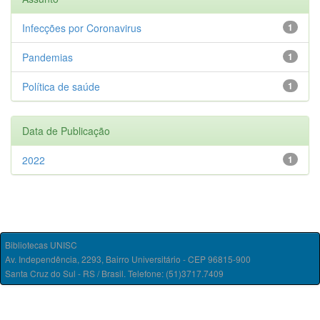
Infecções por Coronavirus
1
Pandemias
1
Política de saúde
1
Data de Publicação
2022
1
Bibliotecas UNISC
Av. Independência, 2293, Bairro Universitário - CEP 96815-900
Santa Cruz do Sul - RS / Brasil. Telefone: (51)3717.7409