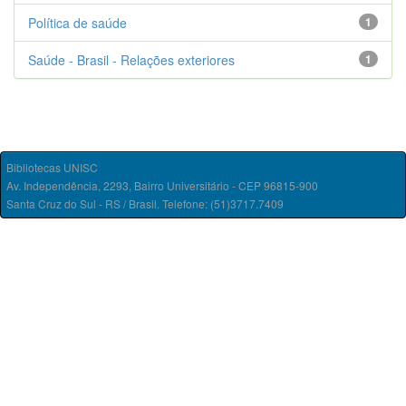
Política de saúde
1
Saúde - Brasil - Relações exteriores
1
Bibliotecas UNISC
Av. Independência, 2293, Bairro Universitário - CEP 96815-900
Santa Cruz do Sul - RS / Brasil. Telefone: (51)3717.7409