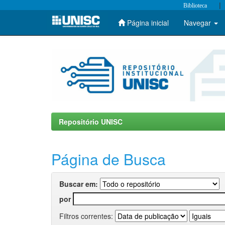
|
Biblioteca
Página inicial
Navegar
Skip
navigation
Repositório UNISC
Página de Busca
Buscar em:
por
Filtros correntes: