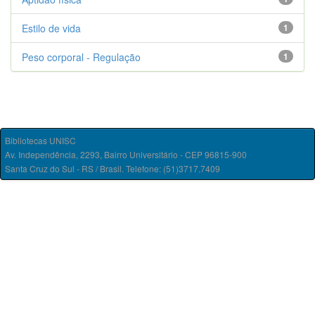
Estilo de vida
1
Peso corporal - Regulação
1
Bibliotecas UNISC
Av. Independência, 2293, Bairro Universitário - CEP 96815-900
Santa Cruz do Sul - RS / Brasil. Telefone: (51)3717.7409