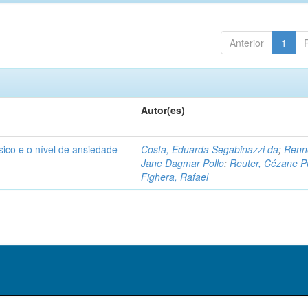
Anterior
1
Autor(es)
ísico e o nível de ansiedade
Costa, Eduarda Segabinazzi da
;
Renn
Jane Dagmar Pollo
;
Reuter, Cézane Pr
Fighera, Rafael