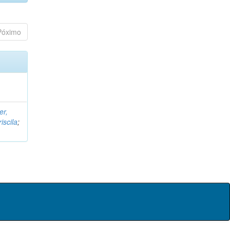
Póximo
er,
iscila
;