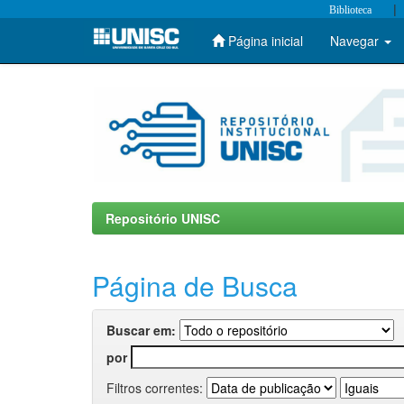
|
Biblioteca
Página inicial
Navegar
Skip
navigation
Repositório UNISC
Página de Busca
Buscar em:
por
Filtros correntes: