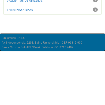
Academias de ginástica
1
Exercícios físicos
1
Bibliotecas UNISC
Av. Independência, 2293, Bairro Universitário - CEP 96815-900
Santa Cruz do Sul - RS / Brasil. Telefone: (51)3717.7409