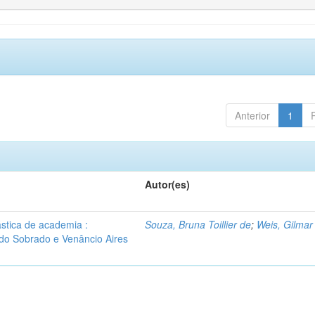
Anterior
1
Autor(es)
ástica de academia :
Souza, Bruna Toillier de
;
Weis, Gilmar
do Sobrado e Venâncio Aires