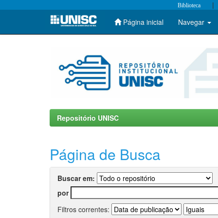
|
Biblioteca
Página inicial
Navegar
Skip
navigation
Repositório UNISC
Página de Busca
Buscar em:
por
Filtros correntes: