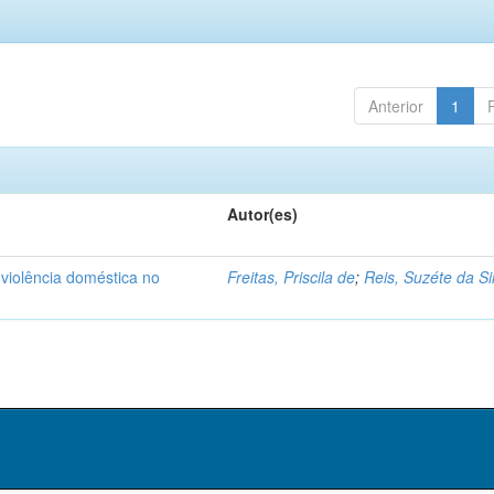
Anterior
1
Autor(es)
 violência doméstica no
Freitas, Priscila de
;
Reis, Suzéte da Si