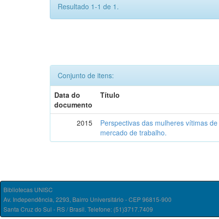
Resultado 1-1 de 1.
Conjunto de itens:
Data do
Título
documento
2015
Perspectivas das mulheres vítimas de
mercado de trabalho.
Bibliotecas UNISC
Av. Independência, 2293, Bairro Universitário - CEP 96815-900
Santa Cruz do Sul - RS / Brasil. Telefone: (51)3717.7409