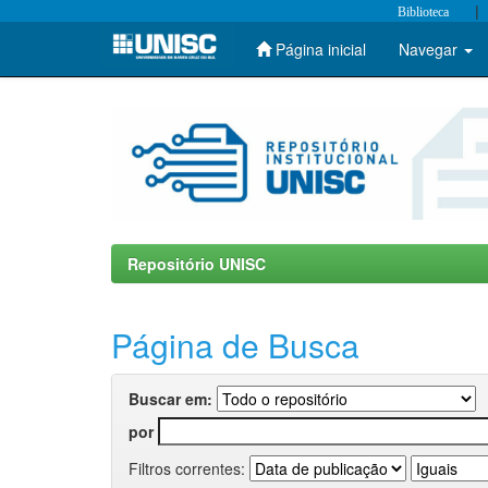
|
Biblioteca
Página inicial
Navegar
Skip
navigation
Repositório UNISC
Página de Busca
Buscar em:
por
Filtros correntes: