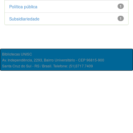
Política pública
1
Subsidiariedade
1
Bibliotecas UNISC
Av. Independência, 2293, Bairro Universitário - CEP 96815-900
Santa Cruz do Sul - RS / Brasil. Telefone: (51)3717.7409