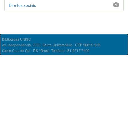
Direitos sociais
1
Bibliotecas UNISC
Av. Independência, 2293, Bairro Universitário - CEP 96815-900
Santa Cruz do Sul - RS / Brasil. Telefone: (51)3717.7409