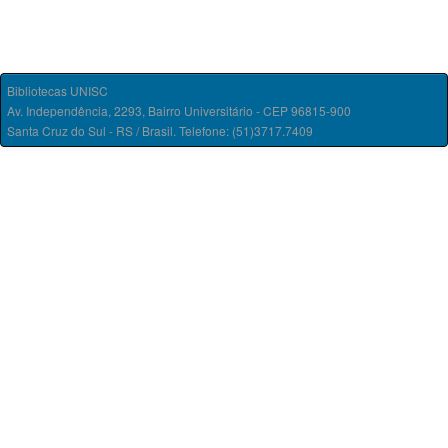
Bibliotecas UNISC
Av. Independência, 2293, Bairro Universitário - CEP 96815-900
Santa Cruz do Sul - RS / Brasil. Telefone: (51)3717.7409