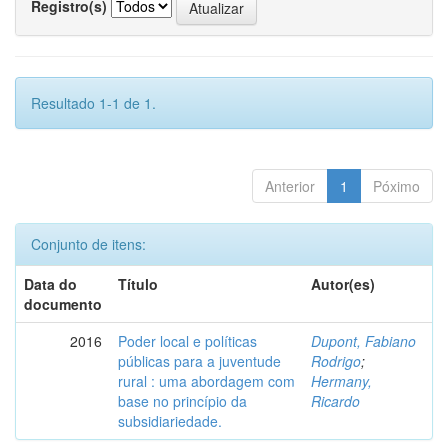
Registro(s)
Resultado 1-1 de 1.
Anterior
1
Póximo
Conjunto de itens:
Data do
Título
Autor(es)
documento
2016
Poder local e políticas
Dupont, Fabiano
públicas para a juventude
Rodrigo
;
rural : uma abordagem com
Hermany,
base no princípio da
Ricardo
subsidiariedade.