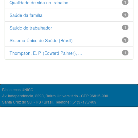
Qualidade de vida no trabalho
1
Saúde da família
1
Saúde do trabalhador
1
Sistema Único de Saúde (Brasil)
1
Thompson, E. P. (Edward Palmer), ...
1
Bibliotecas UNISC
Av. Independência, 2293, Bairro Universitário - CEP 96815-900
Santa Cruz do Sul - RS / Brasil. Telefone: (51)3717.7409