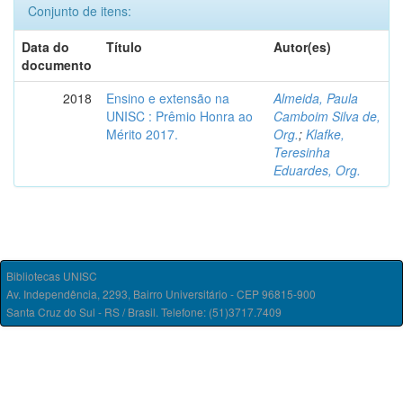
Conjunto de itens:
Data do
Título
Autor(es)
documento
2018
Ensino e extensão na
Almeida, Paula
UNISC : Prêmio Honra ao
Camboim Silva de,
Mérito 2017.
Org.
;
Klafke,
Teresinha
Eduardes, Org.
Bibliotecas UNISC
Av. Independência, 2293, Bairro Universitário - CEP 96815-900
Santa Cruz do Sul - RS / Brasil. Telefone: (51)3717.7409