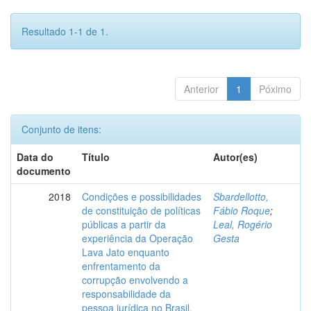
Resultado 1-1 de 1.
Anterior
1
Póximo
Conjunto de itens:
Data do
Título
Autor(es)
documento
2018
Condições e possibilidades
Sbardellotto,
de constituição de políticas
Fábio Roque
;
públicas a partir da
Leal, Rogério
experiência da Operação
Gesta
Lava Jato enquanto
enfrentamento da
corrupção envolvendo a
responsabilidade da
pessoa jurídica no Brasil.