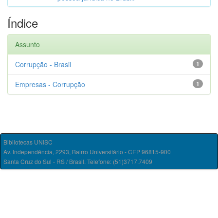
Índice
Assunto
Corrupção - Brasil
1
Empresas - Corrupção
1
Bibliotecas UNISC
Av. Independência, 2293, Bairro Universitário - CEP 96815-900
Santa Cruz do Sul - RS / Brasil. Telefone: (51)3717.7409