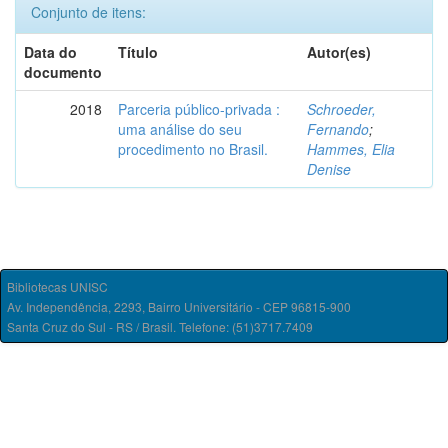
Conjunto de itens:
Data do
Título
Autor(es)
documento
2018
Parceria público-privada :
Schroeder,
uma análise do seu
Fernando
;
procedimento no Brasil.
Hammes, Elia
Denise
Bibliotecas UNISC
Av. Independência, 2293, Bairro Universitário - CEP 96815-900
Santa Cruz do Sul - RS / Brasil. Telefone: (51)3717.7409