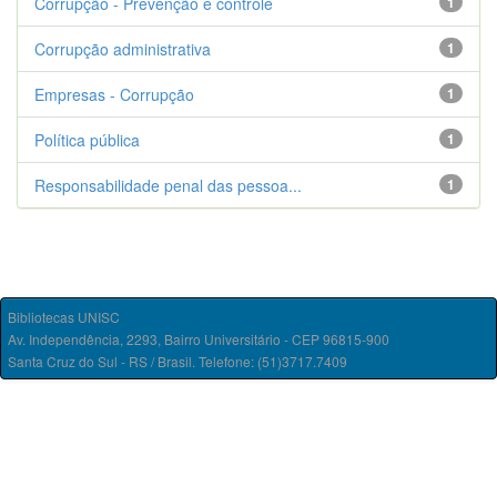
Corrupção - Prevenção e controle
1
Corrupção administrativa
1
Empresas - Corrupção
1
Política pública
1
Responsabilidade penal das pessoa...
1
Bibliotecas UNISC
Av. Independência, 2293, Bairro Universitário - CEP 96815-900
Santa Cruz do Sul - RS / Brasil. Telefone: (51)3717.7409