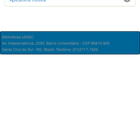
Bibliotecas UNISC
Av. Independência, 2293, Bairro Universitário - CEP 96815-900
Santa Cruz do Sul - RS / Brasil. Telefone: (51)3717.7409