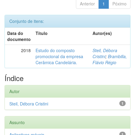
Anterior
1
Póximo
Conjunto de itens:
Data do
Título
Autor(es)
documento
2018
Estudo do composto
Steil, Débora
promocional da empresa
Cristini
;
Brambilla,
Cerâmica Candelária.
Flávio Régio
Índice
Autor
Steil, Débora Cristini
1
Assunto
Aplicativos móveis
1