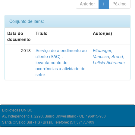
Anterior
1
Póximo
Conjunto de itens:
Data do
Título
Autor(es)
documento
2018
Serviço de atendimento ao
Ellwanger,
cliente (SAC) :
Vanessa
;
Arend,
levantamento de
Leticia Schramm
ocorrências x atividade do
setor.
Bibliotecas UNISC
Av. Independência, 2293, Bairro Universitário - CEP 96815-900
Santa Cruz do Sul - RS / Brasil. Telefone: (51)3717.7409