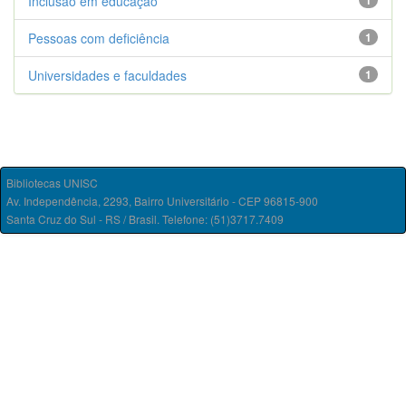
Inclusão em educação
1
Pessoas com deficiência
1
Universidades e faculdades
1
Bibliotecas UNISC
Av. Independência, 2293, Bairro Universitário - CEP 96815-900
Santa Cruz do Sul - RS / Brasil. Telefone: (51)3717.7409