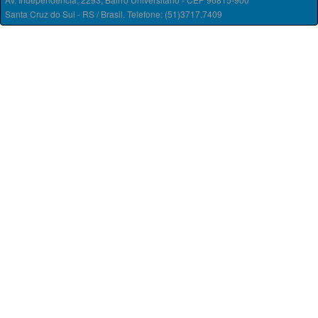
Santa Cruz do Sul - RS / Brasil. Telefone: (51)3717.7409