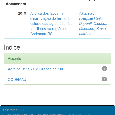
documento
2019
A força dos laços na
Albarello,
dinamização do território :
Ezequiel Plinio
;
estudo das agroindústrias
Deponti, Cidonea
familiares na região do
Machado
;
Brose,
Codemau-RS.
Markus
Índice
Assunto
Agroindústria - Rio Grande do Sul
1
CODEMAU
1
Bibliotecas UNISC
Av. Independência, 2293, Bairro Universitário - CEP 96815-900