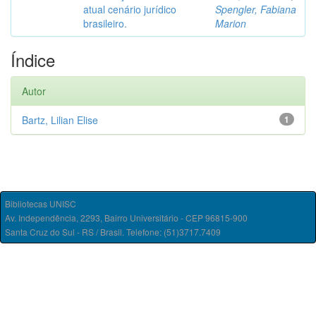
atual cenário jurídico
Spengler, Fabiana
brasileiro.
Marion
Índice
Autor
Bartz, Lilian Elise
1
Bibliotecas UNISC
Av. Independência, 2293, Bairro Universitário - CEP 96815-900
Santa Cruz do Sul - RS / Brasil. Telefone: (51)3717.7409