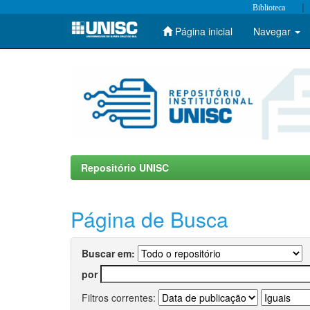
|
Biblioteca
Página inicial
Navegar
Skip
navigation
Repositório UNISC
Página de Busca
Buscar em:
por
Filtros correntes: