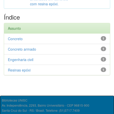
com resina epóxi.
Índice
Assunto
Concreto
1
Concreto armado
1
Engenharia civil
1
Resinas epóxi
1
Bibliotecas UNISC
Av. Independência, 2293, Bairro Universitário - CEP 96815-900
Santa Cruz do Sul - RS / Brasil. Telefone: (51)3717.7409