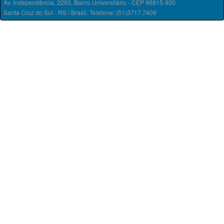
Av. Independência, 2293, Bairro Universitário - CEP 96815-900
Santa Cruz do Sul - RS / Brasil. Telefone: (51)3717.7409