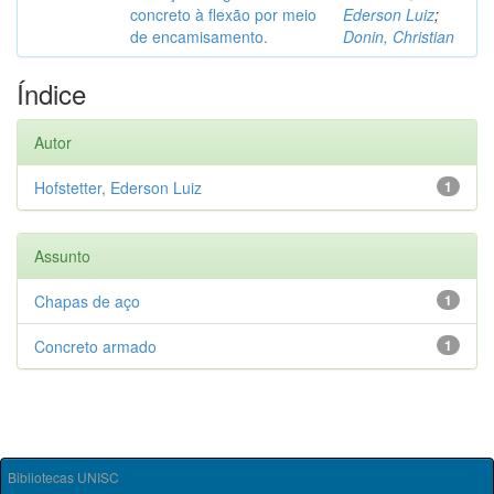
concreto à flexão por meio
Ederson Luiz
;
de encamisamento.
Donin, Christian
Índice
Autor
Hofstetter, Ederson Luiz
1
Assunto
Chapas de aço
1
Concreto armado
1
Bibliotecas UNISC