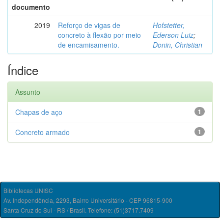
documento
2019
Reforço de vigas de
Hofstetter,
concreto à flexão por meio
Ederson Luiz
;
de encamisamento.
Donin, Christian
Índice
Assunto
Chapas de aço
1
Concreto armado
1
Bibliotecas UNISC
Av. Independência, 2293, Bairro Universitário - CEP 96815-900
Santa Cruz do Sul - RS / Brasil. Telefone: (51)3717.7409