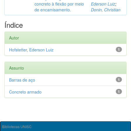
concreto à flexão por meio
Ederson Luiz
;
de encamisamento.
Donin, Christian
Índice
Autor
Hofstetter, Ederson Luiz
1
Assunto
Barras de aço
1
Concreto armado
1
Bibliotecas UNISC