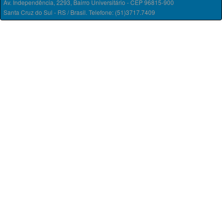
Av. Independência, 2293, Bairro Universitário - CEP 96815-900
Santa Cruz do Sul - RS / Brasil. Telefone: (51)3717.7409