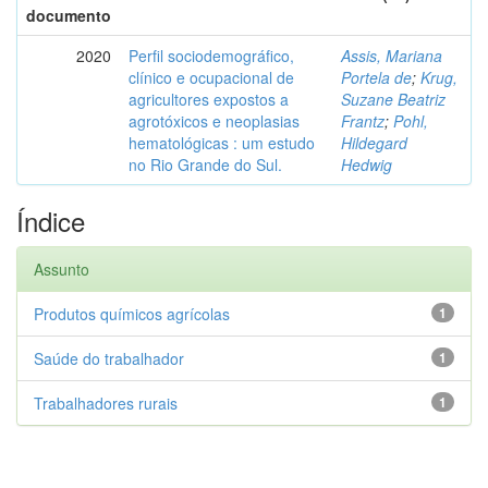
documento
2020
Perfil sociodemográfico,
Assis, Mariana
clínico e ocupacional de
Portela de
;
Krug,
agricultores expostos a
Suzane Beatriz
agrotóxicos e neoplasias
Frantz
;
Pohl,
hematológicas : um estudo
Hildegard
no Rio Grande do Sul.
Hedwig
Índice
Assunto
Produtos químicos agrícolas
1
Saúde do trabalhador
1
Trabalhadores rurais
1