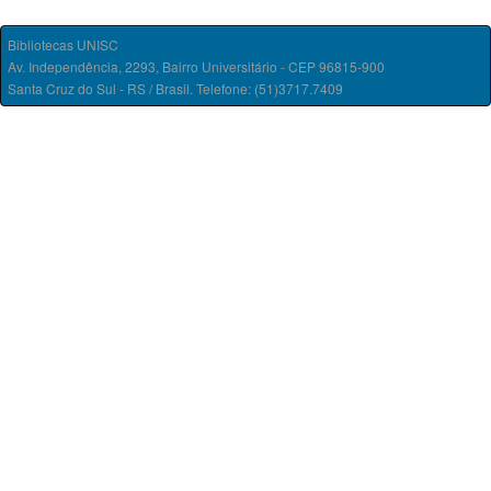
Bibliotecas UNISC
Av. Independência, 2293, Bairro Universitário - CEP 96815-900
Santa Cruz do Sul - RS / Brasil. Telefone: (51)3717.7409