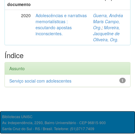
documento
2020
Adolescências e narrativas
Guerra, Andréa
memorialísticas :
Maris Campo,
escutando apostas
Org.
;
Moreira,
inconscientes.
Jacqueline de
Oliveira, Org.
Índice
Assunto
Serviço social com adolescentes
1
Bibliotecas UNISC
Av. Independência, 2293, Bairro Universitário - CEP 96815-900
Santa Cruz do Sul - RS / Brasil. Telefone: (51)3717.7409