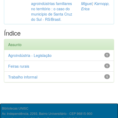
agroindústrias familiares
Miguel
;
Karnopp,
no território : o caso do
Erica
município de Santa Cruz
do Sul - RS/Brasil.
Índice
Assunto
Agroindústria - Legislação
1
Feiras rurais
1
Trabalho informal
1
Bibliotecas UNISC
Av. Independência, 2293, Bairro Universitário - CEP 96815-900