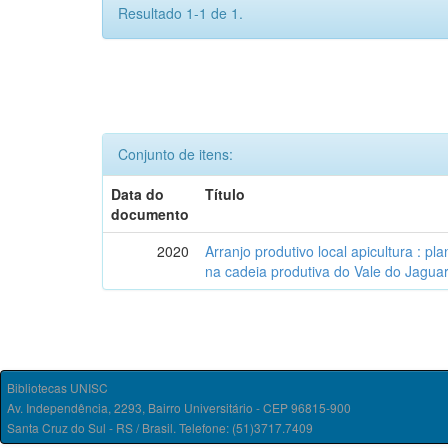
Resultado 1-1 de 1.
Conjunto de itens:
Data do
Título
documento
2020
Arranjo produtivo local apicultura : 
na cadeia produtiva do Vale do Jaguari
Bibliotecas UNISC
Av. Independência, 2293, Bairro Universitário - CEP 96815-900
Santa Cruz do Sul - RS / Brasil. Telefone: (51)3717.7409