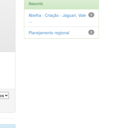
Assunto
Abelha - Criação - Jaguari, Vale
1
...
Planejamento regional
1