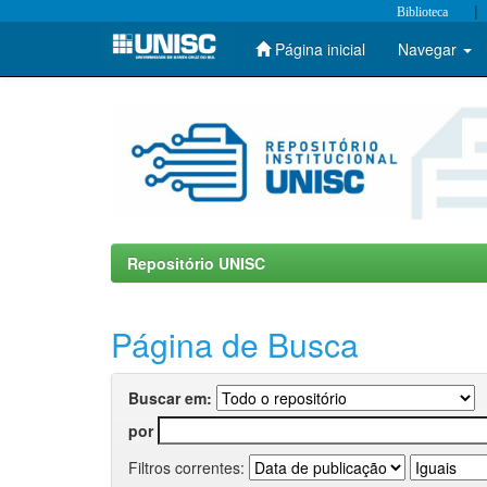
|
Biblioteca
Página inicial
Navegar
Skip
navigation
Repositório UNISC
Página de Busca
Buscar em:
por
Filtros correntes: