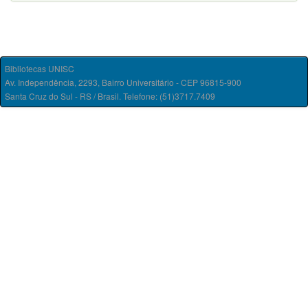
Bibliotecas UNISC
Av. Independência, 2293, Bairro Universitário - CEP 96815-900
Santa Cruz do Sul - RS / Brasil. Telefone: (51)3717.7409