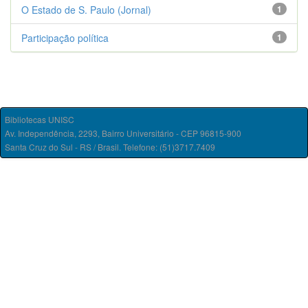
O Estado de S. Paulo (Jornal)
1
Participação política
1
Bibliotecas UNISC
Av. Independência, 2293, Bairro Universitário - CEP 96815-900
Santa Cruz do Sul - RS / Brasil. Telefone: (51)3717.7409