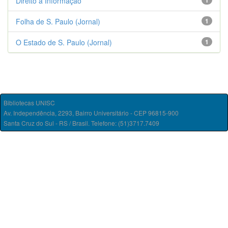
Direito à Informação
1
Folha de S. Paulo (Jornal)
1
O Estado de S. Paulo (Jornal)
1
Bibliotecas UNISC
Av. Independência, 2293, Bairro Universitário - CEP 96815-900
Santa Cruz do Sul - RS / Brasil. Telefone: (51)3717.7409